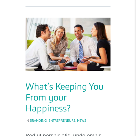
What’s Keeping You
From your
Happiness?
IN
BRANDING
,
ENTREPRENEURS
,
NEWS
Sed ut perspiciatis, unde omnis