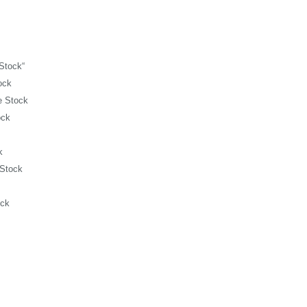
Stock“
ock
e Stock
ock
k
 Stock
ock