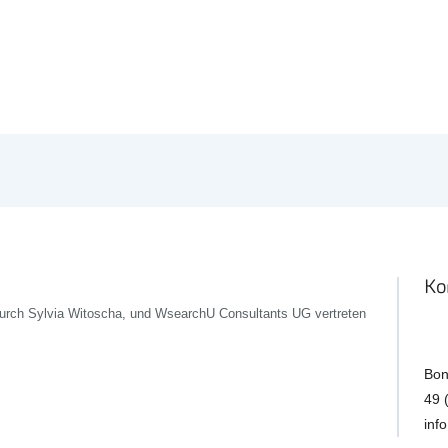
Ko
 durch Sylvia Witoscha, und WsearchU Consultants UG vertreten
Bon
49 
inf