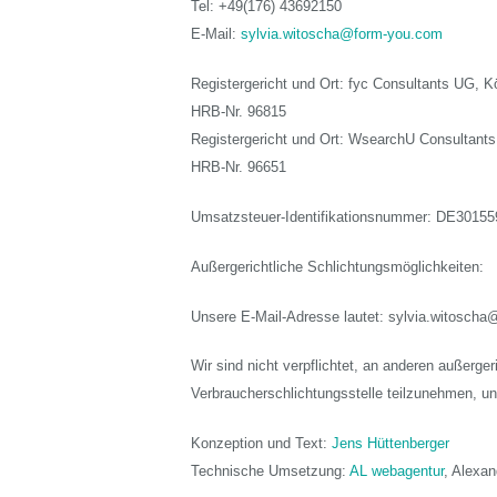
Tel: +49(176) 43692150
E-Mail:
sylvia.witoscha@form-you.com
Registergericht und Ort: fyc Consultants UG, K
HRB-Nr. 96815
Registergericht und Ort: WsearchU Consultant
HRB-Nr. 96651
Umsatzsteuer-Identifikationsnummer: DE3015
Außergerichtliche Schlichtungsmöglichkeiten:
Unsere E-Mail-Adresse lautet: sylvia.witosch
Wir sind nicht verpflichtet, an anderen außerge
Verbraucherschlichtungsstelle teilzunehmen, un
Konzeption und Text:
Jens Hüttenberger
Technische Umsetzung:
AL webagentur
, Alexan