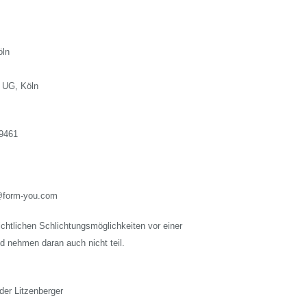
öln
s UG, Köln
59461
a@form-you.com
richtlichen Schlichtungsmöglichkeiten vor einer
d nehmen daran auch nicht teil.
der Litzenberger