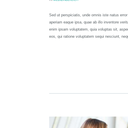
Sed ut perspiciatis, unde omnis iste natus err
aperiam eaque ipsa, quae ab illo inventore verit
enim ipsam voluptatem, quia voluptas sit, asper
eos, qui ratione voluptatem sequi nesciunt, ne
READ MORE