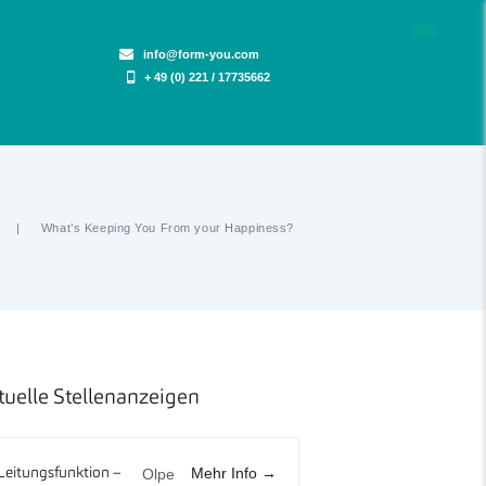
info@form-you.com
+ 49 (0) 221 / 17735662
What’s Keeping You From your Happiness?
tuelle Stellenanzeigen
Mehr Info
Leitungsfunktion –
Olpe