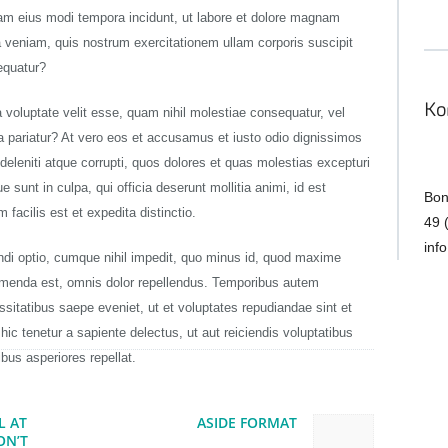
uam eius modi tempora incidunt, ut labore et dolore magnam
veniam, quis nostrum exercitationem ullam corporis suscipit
equatur?
Ko
 voluptate velit esse, quam nihil molestiae consequatur, vel
la pariatur? At vero eos et accusamus et iusto odio dignissimos
deleniti atque corrupti, quos dolores et quas molestias excepturi
e sunt in culpa, qui officia deserunt mollitia animi, id est
Bon
facilis est et expedita distinctio.
49 
inf
ndi optio, cumque nihil impedit, quo minus id, quod maxime
umenda est, omnis dolor repellendus. Temporibus autem
ssitatibus saepe eveniet, ut et voluptates repudiandae sint et
c tenetur a sapiente delectus, ut aut reiciendis voluptatibus
bus asperiores repellat.
tion
L AT
ASIDE FORMAT
Next post:
ON’T