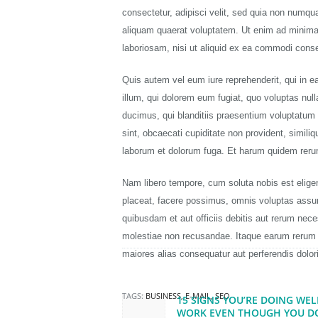
consectetur, adipisci velit, sed quia non numq
aliquam quaerat voluptatem. Ut enim ad minima 
laboriosam, nisi ut aliquid ex ea commodi cons
Quis autem vel eum iure reprehenderit, qui in ea
illum, qui dolorem eum fugiat, quo voluptas nul
ducimus, qui blanditiis praesentium voluptatum 
sint, obcaecati cupiditate non provident, similiqu
laborum et dolorum fuga. Et harum quidem rerum 
Nam libero tempore, cum soluta nobis est elige
placeat, facere possimus, omnis voluptas ass
quibusdam et aut officiis debitis aut rerum nece
molestiae non recusandae. Itaque earum rerum hi
maiores alias consequatur aut perferendis dolori
Beitragsnaviga
TAGS:
BUSINESS
,
E-MAIL
,
SEO
15 SIGNS YOU’RE DOING WEL
Previous post:
WORK EVEN THOUGH YOU D