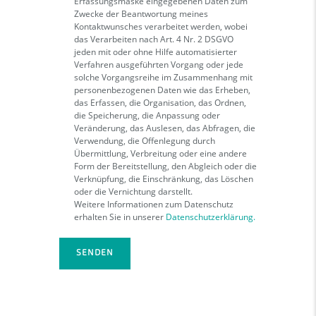
Erfassungsmaske eingegebenen Daten zum
Zwecke der Beantwortung meines
Kontaktwunsches verarbeitet werden, wobei
das Verarbeiten nach Art. 4 Nr. 2 DSGVO
jeden mit oder ohne Hilfe automatisierter
Verfahren ausgeführten Vorgang oder jede
solche Vorgangsreihe im Zusammenhang mit
personenbezogenen Daten wie das Erheben,
das Erfassen, die Organisation, das Ordnen,
die Speicherung, die Anpassung oder
Veränderung, das Auslesen, das Abfragen, die
Verwendung, die Offenlegung durch
Übermittlung, Verbreitung oder eine andere
Form der Bereitstellung, den Abgleich oder die
Verknüpfung, die Einschränkung, das Löschen
oder die Vernichtung darstellt.
Weitere Informationen zum Datenschutz
erhalten Sie in unserer
Datenschutzerklärung.
Please leave this field empty.
Please leave this field empty.