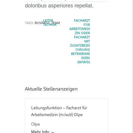
Beitragsnavigation
doloribus asperiores repellat.
LEITER
FACHARZT
Previous post:
Next post:
TAGS:
BUSINESS
,
TEAM
TECHNIK
FÜR
ARBEITSMEDI
ZIN ODER
FACHARZT
MIT
ZUSATZBEZEI
CHNUNG
BETRIEBSME
DIZIN
(M/W/D)
Aktuelle Stellenanzeigen
Leitungsfunktion – Facharzt für
Arbeitsmedizin (m/w/d) Olpe
Olpe
Mehr Info