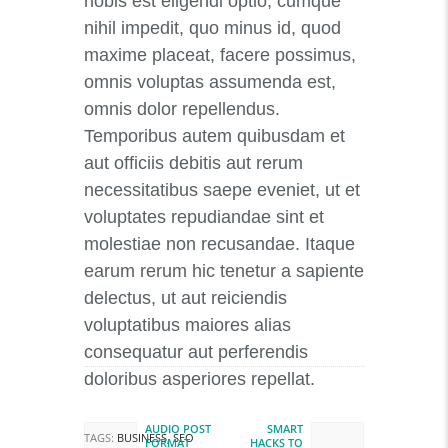
nobis est eligendi optio, cumque
nihil impedit, quo minus id, quod
maxime placeat, facere possimus,
omnis voluptas assumenda est,
omnis dolor repellendus.
Temporibus autem quibusdam et
aut officiis debitis aut rerum
necessitatibus saepe eveniet, ut et
voluptates repudiandae sint et
molestiae non recusandae. Itaque
earum rerum hic tenetur a sapiente
delectus, ut aut reiciendis
voluptatibus maiores alias
consequatur aut perferendis
Beitragsnavigation
doloribus asperiores repellat.
AUDIO POST
SMART
Previous post:
Next post:
TAGS:
BUSINESS
,
SEO
FORMAT
HACKS TO