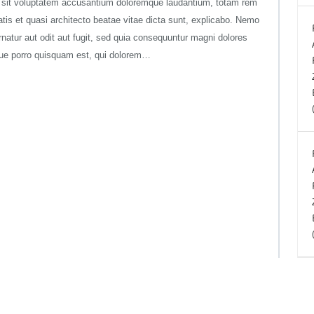
or sit voluptatem accusantium doloremque laudantium, totam rem
atis et quasi architecto beatae vitae dicta sunt, explicabo. Nemo
natur aut odit aut fugit, sed quia consequuntur magni dolores
que porro quisquam est, qui dolorem…