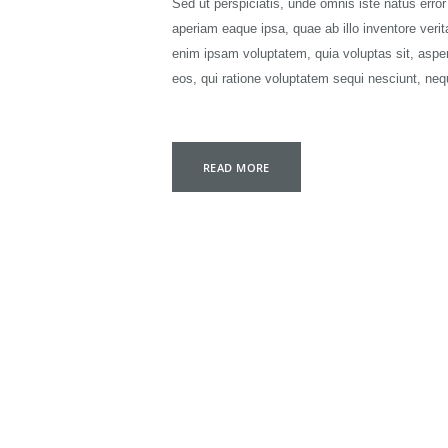
Sed ut perspiciatis, unde omnis iste natus err
aperiam eaque ipsa, quae ab illo inventore verit
enim ipsam voluptatem, quia voluptas sit, asper
eos, qui ratione voluptatem sequi nesciunt, ne
READ MORE