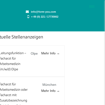
info@form-you.com
+ 49 (0) 221 / 17735662
tuelle Stellenanzeigen
Mehr Info
Leitungsfunktion –
Olpe
Facharzt für
Arbeitsmedizin
(m/w/d) Olpe
Facharzt für
München
Arbeitsmedizin oder
Mehr Info
Facharzt mit
Zusatzbezeichnung