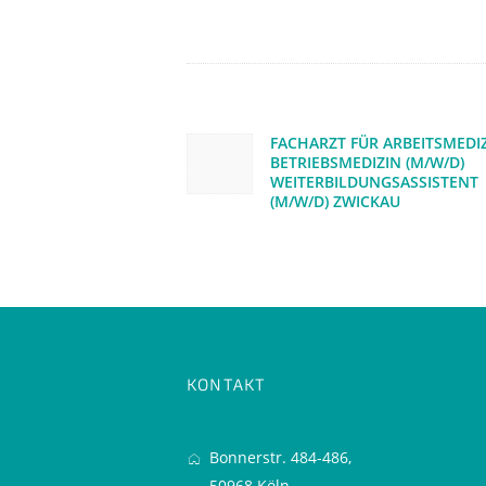
Beitragsnaviga
FACHARZT FÜR ARBEITSMEDIZ
Previous post:
BETRIEBSMEDIZIN (M/W/D)
WEITERBILDUNGSASSISTENT
(M/W/D) ZWICKAU
KONTAKT
Bonnerstr. 484-486,
50968 Köln