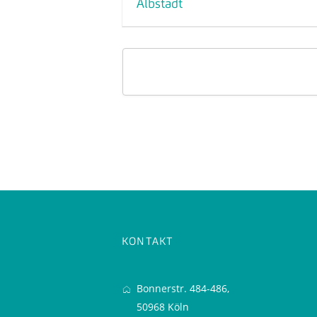
Albstadt
KONTAKT
Bonnerstr. 484-486,
50968 Köln