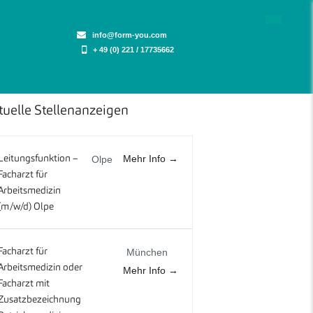
info@form-you.com
+ 49 (0) 221 / 17735662
tuelle Stellenanzeigen
Mehr Info
Leitungsfunktion –
Olpe
Facharzt für
Arbeitsmedizin
(m/w/d) Olpe
Facharzt für
München
Arbeitsmedizin oder
Mehr Info
Facharzt mit
Zusatzbezeichnung